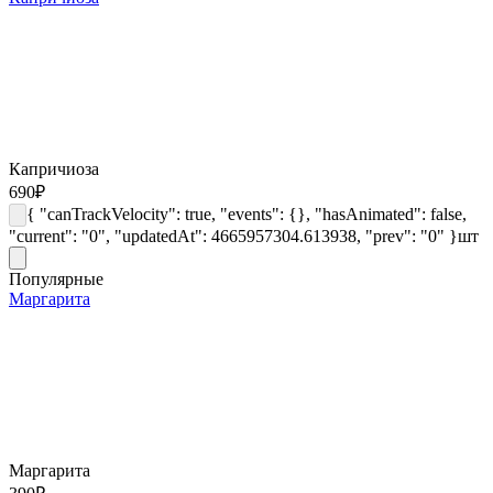
Капричиоза
690
₽
{ "canTrackVelocity": true, "events": {}, "hasAnimated": false,
"current": "0", "updatedAt": 4665957304.613938, "prev": "0" }
шт
Популярные
Маргарита
Маргарита