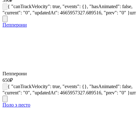
390
₽
{ "canTrackVelocity": true, "events": {}, "hasAnimated": false,
"current": "0", "updatedAt": 4665957327.689516, "prev": "0" }
шт
Пепперони
Пепперони
650
₽
{ "canTrackVelocity": true, "events": {}, "hasAnimated": false,
"current": "0", "updatedAt": 4665957327.689516, "prev": "0" }
шт
Поло э песто