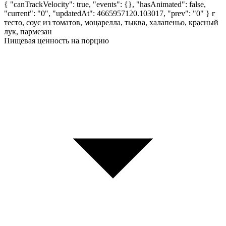
{ "canTrackVelocity": true, "events": {}, "hasAnimated": false,
"current": "0", "updatedAt": 4665957120.103017, "prev": "0" }
г
тесто, соус из томатов, моцарелла, тыква, халапеньо, красный
лук, пармезан
Пищевая ценность на порцию