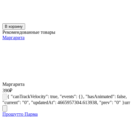
В корзину
Рекомендованные товары
Маргарита
Маргарита
390
₽
{ "canTrackVelocity": true, "events": {}, "hasAnimated": false,
"current": "0", "updatedAt": 4665957304.613938, "prev": "0" }
шт
Прошутто Парма