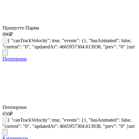
Прошутто Парма
990
₽
{ "canTrackVelocity": true, "events": {}, "hasAnimated": false,
"current": "0", "updatedAt": 4665957304.613938, "prev": "0" }
шт
Пепперони
Пепперони
650
₽
{ "canTrackVelocity": true, "events": {}, "hasAnimated": false,
"current": "0", "updatedAt": 4665957304.613938, "prev": "0" }
шт
Капричиоза