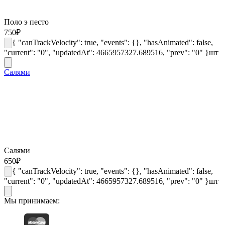
Поло э песто
750
₽
{ "canTrackVelocity": true, "events": {}, "hasAnimated": false,
"current": "0", "updatedAt": 4665957327.689516, "prev": "0" }
шт
Салями
Салями
650
₽
{ "canTrackVelocity": true, "events": {}, "hasAnimated": false,
"current": "0", "updatedAt": 4665957327.689516, "prev": "0" }
шт
Мы принимаем: