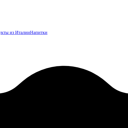
укты из Италии
Напитки