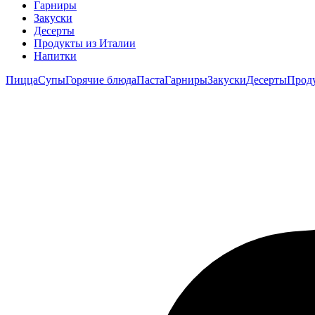
Гарниры
Закуски
Десерты
Продукты из Италии
Напитки
Пицца
Супы
Горячие блюда
Паста
Гарниры
Закуски
Десерты
Прод