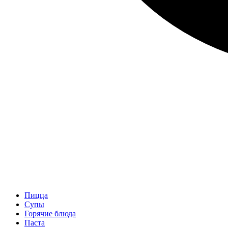
Пицца
Супы
Горячие блюда
Паста