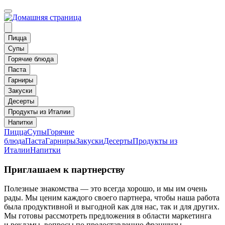
Пицца
Супы
Горячие блюда
Паста
Гарниры
Закуски
Десерты
Продукты из Италии
Напитки
Пицца
Супы
Горячие
блюда
Паста
Гарниры
Закуски
Десерты
Продукты из
Италии
Напитки
Приглашаем к партнерству
Полезные знакомства — это всегда хорошо, и мы им очень
рады. Мы ценим каждого своего партнера, чтобы наша работа
была продуктивной и выгодной как для нас, так и для других.
Мы готовы рассмотреть предложения в области маркетинга
и рекламы, вопросы по предоставлению франшизы