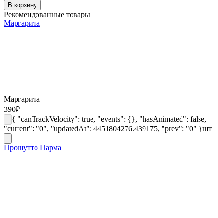
В корзину
Рекомендованные товары
Маргарита
Маргарита
390
₽
{ "canTrackVelocity": true, "events": {}, "hasAnimated": false,
"current": "0", "updatedAt": 4451804276.439175, "prev": "0" }
шт
Прошутто Парма