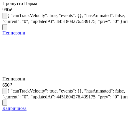
Прошутто Парма
990
₽
{ "canTrackVelocity": true, "events": {}, "hasAnimated": false,
"current": "0", "updatedAt": 4451804276.439175, "prev": "0" }
шт
Пепперони
Пепперони
650
₽
{ "canTrackVelocity": true, "events": {}, "hasAnimated": false,
"current": "0", "updatedAt": 4451804276.439175, "prev": "0" }
шт
Капричиоза