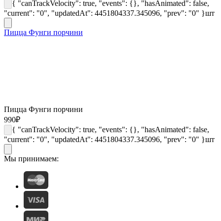
{ "canTrackVelocity": true, "events": {}, "hasAnimated": false,
"current": "0", "updatedAt": 4451804337.345096, "prev": "0" }
шт
Пицца Фунги порчини
Пицца Фунги порчини
990
₽
{ "canTrackVelocity": true, "events": {}, "hasAnimated": false,
"current": "0", "updatedAt": 4451804337.345096, "prev": "0" }
шт
Мы принимаем: