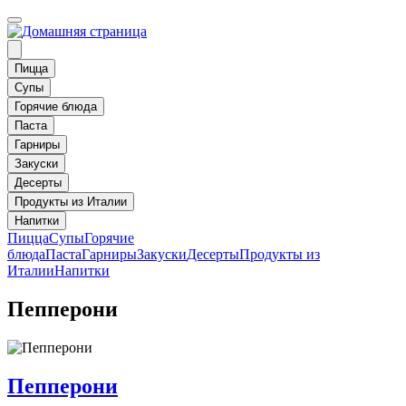
Пицца
Супы
Горячие блюда
Паста
Гарниры
Закуски
Десерты
Продукты из Италии
Напитки
Пицца
Супы
Горячие
блюда
Паста
Гарниры
Закуски
Десерты
Продукты из
Италии
Напитки
Пепперони
Пепперони