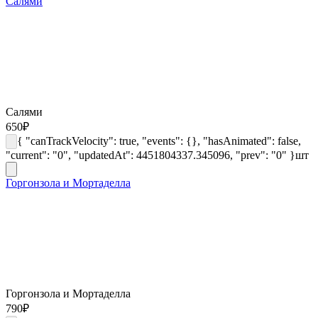
Салями
Салями
650
₽
{ "canTrackVelocity": true, "events": {}, "hasAnimated": false,
"current": "0", "updatedAt": 4451804337.345096, "prev": "0" }
шт
Горгонзола и Мортаделла
Горгонзола и Мортаделла
790
₽