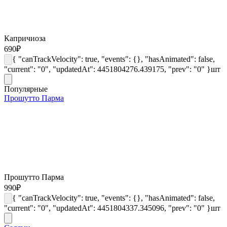
Капричиоза
690
₽
{ "canTrackVelocity": true, "events": {}, "hasAnimated": false,
"current": "0", "updatedAt": 4451804276.439175, "prev": "0" }
шт
Популярные
Прошутто Парма
Прошутто Парма
990
₽
{ "canTrackVelocity": true, "events": {}, "hasAnimated": false,
"current": "0", "updatedAt": 4451804337.345096, "prev": "0" }
шт