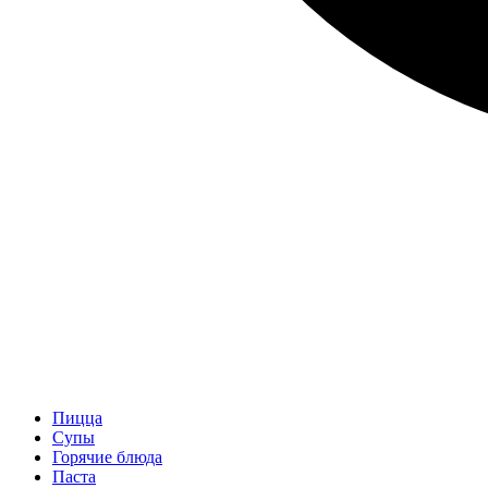
Пицца
Супы
Горячие блюда
Паста