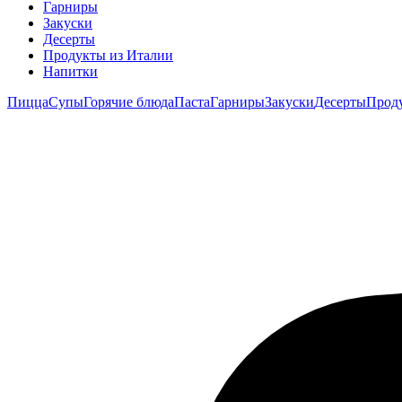
Гарниры
Закуски
Десерты
Продукты из Италии
Напитки
Пицца
Супы
Горячие блюда
Паста
Гарниры
Закуски
Десерты
Прод