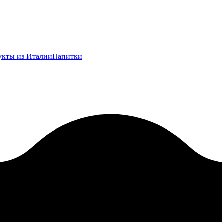
укты из Италии
Напитки