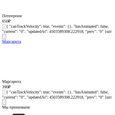
Пепперони
650
₽
{ "canTrackVelocity": true, "events": {}, "hasAnimated": false,
"current": "0", "updatedAt": 4503589308.222918, "prev": "0" }
шт
Маргарита
Маргарита
390
₽
{ "canTrackVelocity": true, "events": {}, "hasAnimated": false,
"current": "0", "updatedAt": 4503589308.222918, "prev": "0" }
шт
Мы принимаем: