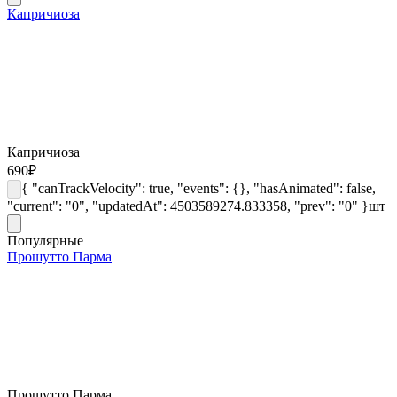
Капричиоза
Капричиоза
690
₽
{ "canTrackVelocity": true, "events": {}, "hasAnimated": false,
"current": "0", "updatedAt": 4503589274.833358, "prev": "0" }
шт
Популярные
Прошутто Парма
Прошутто Парма