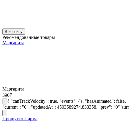
В корзину
Рекомендованные товары
Маргарита
Маргарита
390
₽
{ "canTrackVelocity": true, "events": {}, "hasAnimated": false,
"current": "0", "updatedAt": 4503589274.833358, "prev": "0" }
шт
Прошутто Парма