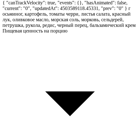
{ "canTrackVelocity": true, "events": {}, "hasAnimated": false,
"current": "0", "updatedAt": 4503589118.45331, "prev": "0" }
г
осьминог, картофель, томаты черри, листья салата, красный
лук, оливковое масло, морская соль, морковь, сельдерей,
петрушка, рукола, редис, черный перец, бальзамический крем
Пищевая ценность на порцию