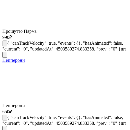
Прошутто Парма
990
₽
{ "canTrackVelocity": true, "events": {}, "hasAnimated": false,
"current": "0", "updatedAt": 4503589274.833358, "prev": "0" }
шт
Пепперони
Пепперони
650
₽
{ "canTrackVelocity": true, "events": {}, "hasAnimated": false,
"current": "0", "updatedAt": 4503589274.833358, "prev": "0" }
шт