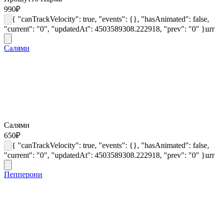
990
₽
{ "canTrackVelocity": true, "events": {}, "hasAnimated": false,
"current": "0", "updatedAt": 4503589308.222918, "prev": "0" }
шт
Салями
Салями
650
₽
{ "canTrackVelocity": true, "events": {}, "hasAnimated": false,
"current": "0", "updatedAt": 4503589308.222918, "prev": "0" }
шт
Пепперони