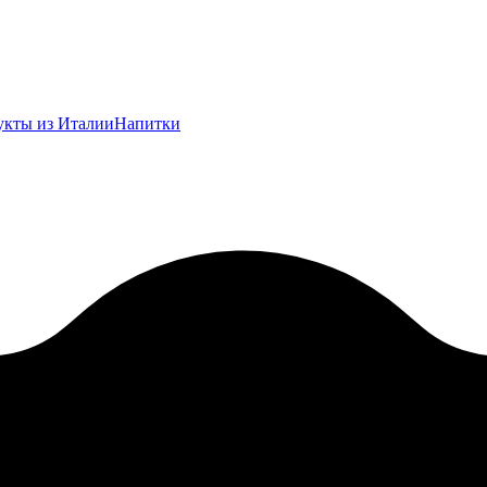
укты из Италии
Напитки