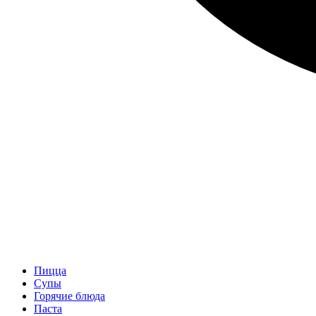
Пицца
Супы
Горячие блюда
Паста