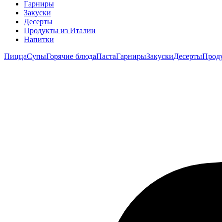
Гарниры
Закуски
Десерты
Продукты из Италии
Напитки
Пицца
Супы
Горячие блюда
Паста
Гарниры
Закуски
Десерты
Прод