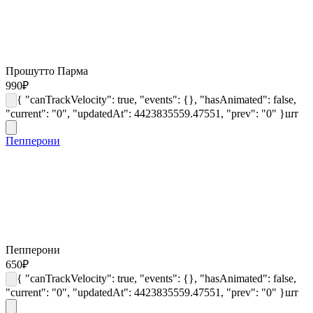
Прошутто Парма
990
₽
{ "canTrackVelocity": true, "events": {}, "hasAnimated": false,
"current": "0", "updatedAt": 4423835559.47551, "prev": "0" }
шт
Пепперони
Пепперони
650
₽
{ "canTrackVelocity": true, "events": {}, "hasAnimated": false,
"current": "0", "updatedAt": 4423835559.47551, "prev": "0" }
шт