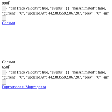
990
₽
{ "canTrackVelocity": true, "events": {}, "hasAnimated": false,
"current": "0", "updatedAt": 4423835592.067207, "prev": "0" }
шт
Салями
Салями
650
₽
{ "canTrackVelocity": true, "events": {}, "hasAnimated": false,
"current": "0", "updatedAt": 4423835592.067207, "prev": "0" }
шт
Горгонзола и Мортаделла