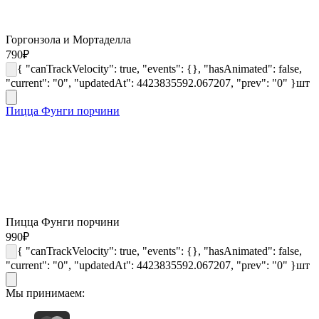
Горгонзола и Мортаделла
790
₽
{ "canTrackVelocity": true, "events": {}, "hasAnimated": false,
"current": "0", "updatedAt": 4423835592.067207, "prev": "0" }
шт
Пицца Фунги порчини
Пицца Фунги порчини
990
₽
{ "canTrackVelocity": true, "events": {}, "hasAnimated": false,
"current": "0", "updatedAt": 4423835592.067207, "prev": "0" }
шт
Мы принимаем: