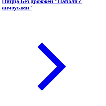
Пицца Без дрожжей "Наполи с
анчоусами"