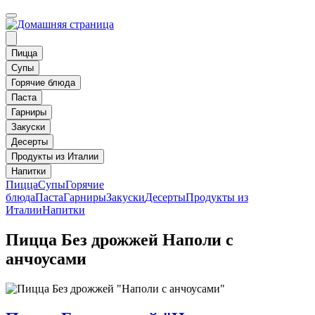
Пицца
Супы
Горячие блюда
Паста
Гарниры
Закуски
Десерты
Продукты из Италии
Напитки
Пицца
Супы
Горячие
блюда
Паста
Гарниры
Закуски
Десерты
Продукты из
Италии
Напитки
Пицца Без дрожжей Наполи с
анчоусами