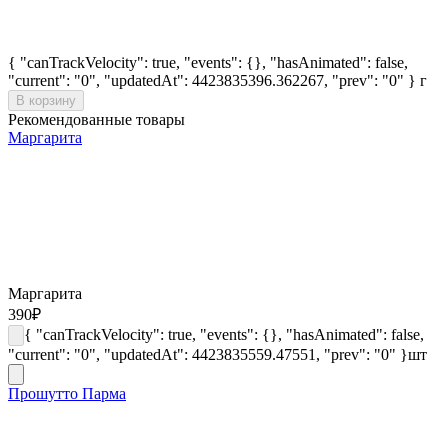
{ "canTrackVelocity": true, "events": {}, "hasAnimated": false,
"current": "0", "updatedAt": 4423835396.362267, "prev": "0" }
г
В корзину
Рекомендованные товары
Маргарита
Маргарита
390
₽
{ "canTrackVelocity": true, "events": {}, "hasAnimated": false,
"current": "0", "updatedAt": 4423835559.47551, "prev": "0" }
шт
Прошутто Парма