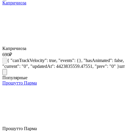
Капричиоза
Капричиоза
690
₽
{ "canTrackVelocity": true, "events": {}, "hasAnimated": false,
"current": "0", "updatedAt": 4423835559.47551, "prev": "0" }
шт
Популярные
Прошутто Парма
Прошутто Парма