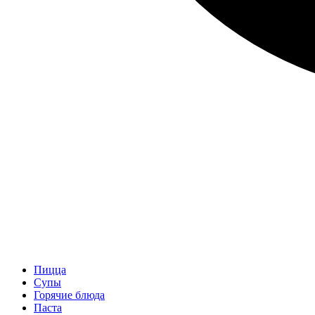
Пицца
Супы
Горячие блюда
Паста