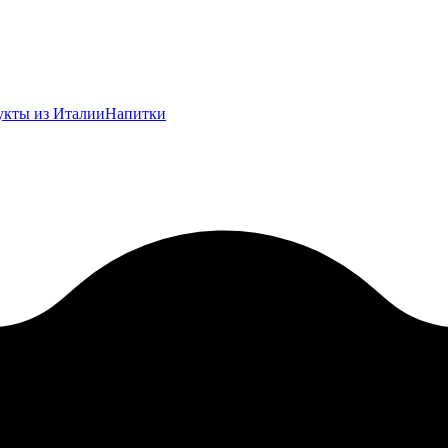
укты из Италии
Напитки