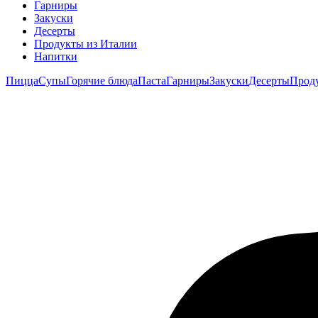
Гарниры
Закуски
Десерты
Продукты из Италии
Напитки
Пицца
Супы
Горячие блюда
Паста
Гарниры
Закуски
Десерты
Прод