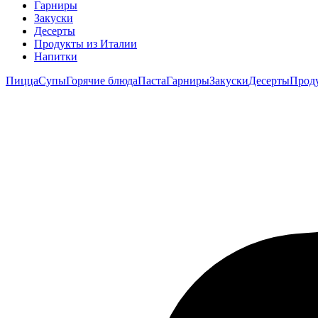
Гарниры
Закуски
Десерты
Продукты из Италии
Напитки
Пицца
Супы
Горячие блюда
Паста
Гарниры
Закуски
Десерты
Прод