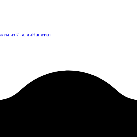
укты из Италии
Напитки