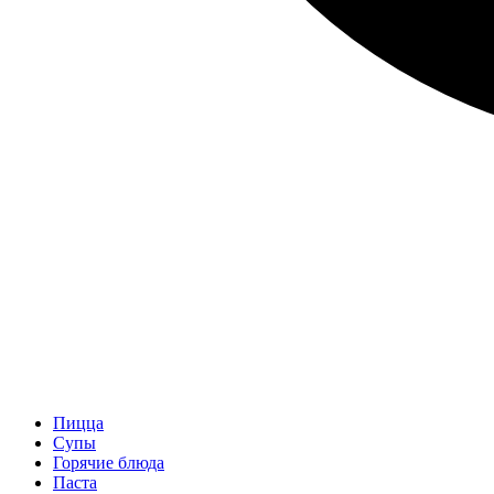
Пицца
Супы
Горячие блюда
Паста