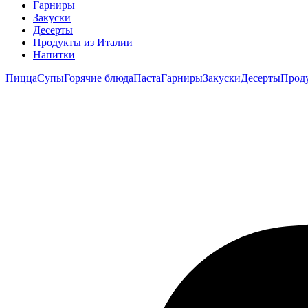
Гарниры
Закуски
Десерты
Продукты из Италии
Напитки
Пицца
Супы
Горячие блюда
Паста
Гарниры
Закуски
Десерты
Прод