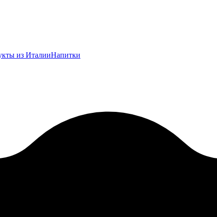
укты из Италии
Напитки