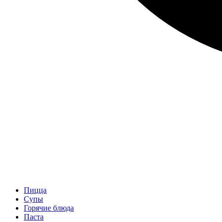
Пицца
Супы
Горячие блюда
Паста