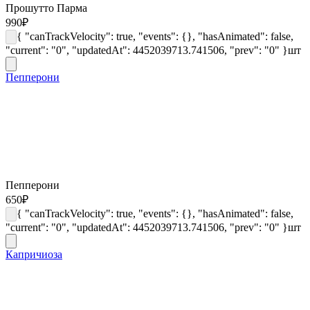
Прошутто Парма
990
₽
{ "canTrackVelocity": true, "events": {}, "hasAnimated": false,
"current": "0", "updatedAt": 4452039713.741506, "prev": "0" }
шт
Пепперони
Пепперони
650
₽
{ "canTrackVelocity": true, "events": {}, "hasAnimated": false,
"current": "0", "updatedAt": 4452039713.741506, "prev": "0" }
шт
Капричиоза