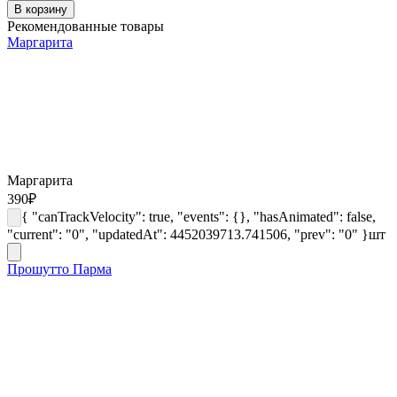
В корзину
Рекомендованные товары
Маргарита
Маргарита
390
₽
{ "canTrackVelocity": true, "events": {}, "hasAnimated": false,
"current": "0", "updatedAt": 4452039713.741506, "prev": "0" }
шт
Прошутто Парма