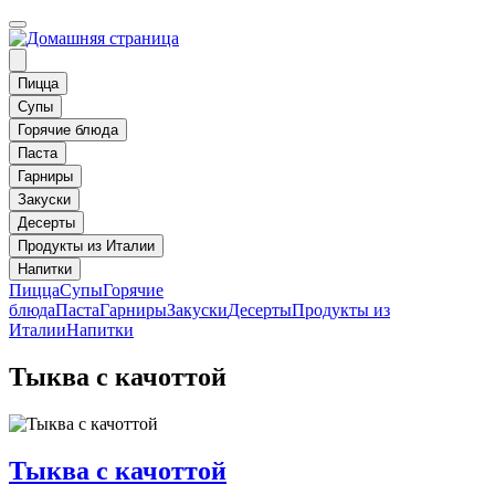
Пицца
Супы
Горячие блюда
Паста
Гарниры
Закуски
Десерты
Продукты из Италии
Напитки
Пицца
Супы
Горячие
блюда
Паста
Гарниры
Закуски
Десерты
Продукты из
Италии
Напитки
Тыква с качоттой
Тыква с качоттой