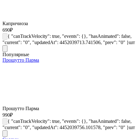
Капричиоза
690
₽
{ "canTrackVelocity": true, "events": {}, "hasAnimated": false,
"current": "0", "updatedAt": 4452039713.741506, "prev": "0" }
шт
Популярные
Прошутто Парма
Прошутто Парма
990
₽
{ "canTrackVelocity": true, "events": {}, "hasAnimated": false,
"current": "0", "updatedAt": 4452039756.101578, "prev": "0" }
шт