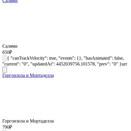
Салями
Салями
650
₽
{ "canTrackVelocity": true, "events": {}, "hasAnimated": false,
"current": "0", "updatedAt": 4452039756.101578, "prev": "0" }
шт
Горгонзола и Мортаделла
Горгонзола и Мортаделла
790
₽