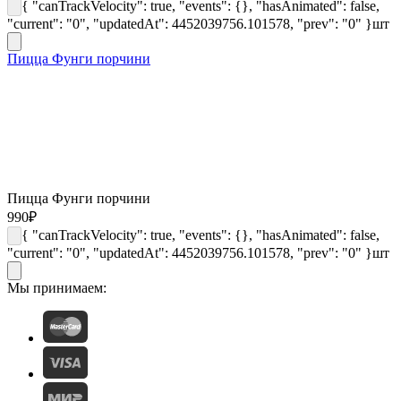
{ "canTrackVelocity": true, "events": {}, "hasAnimated": false,
"current": "0", "updatedAt": 4452039756.101578, "prev": "0" }
шт
Пицца Фунги порчини
Пицца Фунги порчини
990
₽
{ "canTrackVelocity": true, "events": {}, "hasAnimated": false,
"current": "0", "updatedAt": 4452039756.101578, "prev": "0" }
шт
Мы принимаем: