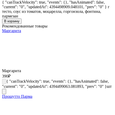
{ "canTrackVelocity": true, "events": {}, "hasAnimated": false,
"current": "0", "updatedAt": 4394498909.048101, "prev": "0" }
г
тесто, соус из томатов, моцарелла, горгонзола, фонтина,
пармезан
В корзину
Рекомендованные товары
Маргарита
Маргарита
390
₽
{ "canTrackVelocity": true, "events": {}, "hasAnimated": false,
"current": "0", "updatedAt": 4394499063.081893, "prev": "0" }
шт
Прошутто Парма