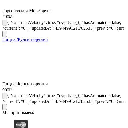
Горгонзола и Мортаделла
790
₽
{ "canTrackVelocity": true, "events": {}, "hasAnimated": false,
"current": "0", "updatedAt": 4394499121.782533, "prev": "0" }
шт
Пицца Фунги порчини
Пицца Фунги порчини
990
₽
{ "canTrackVelocity": true, "events": {}, "hasAnimated": false,
"current": "0", "updatedAt": 4394499121.782533, "prev": "0" }
шт
Мы принимаем: