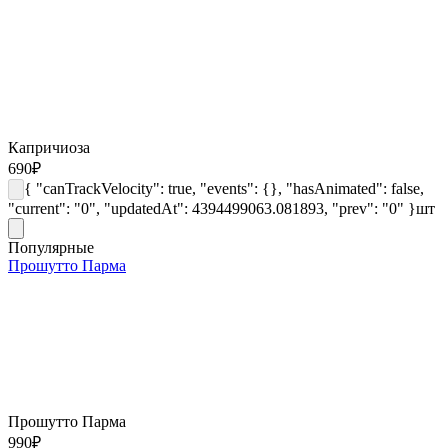
Капричиоза
690
₽
{ "canTrackVelocity": true, "events": {}, "hasAnimated": false,
"current": "0", "updatedAt": 4394499063.081893, "prev": "0" }
шт
Популярные
Прошутто Парма
Прошутто Парма
990
₽