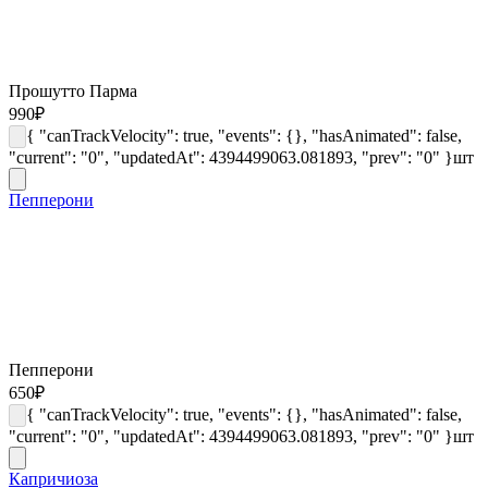
Прошутто Парма
990
₽
{ "canTrackVelocity": true, "events": {}, "hasAnimated": false,
"current": "0", "updatedAt": 4394499063.081893, "prev": "0" }
шт
Пепперони
Пепперони
650
₽
{ "canTrackVelocity": true, "events": {}, "hasAnimated": false,
"current": "0", "updatedAt": 4394499063.081893, "prev": "0" }
шт
Капричиоза