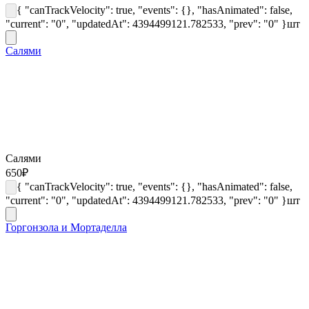
{ "canTrackVelocity": true, "events": {}, "hasAnimated": false,
"current": "0", "updatedAt": 4394499121.782533, "prev": "0" }
шт
Салями
Салями
650
₽
{ "canTrackVelocity": true, "events": {}, "hasAnimated": false,
"current": "0", "updatedAt": 4394499121.782533, "prev": "0" }
шт
Горгонзола и Мортаделла