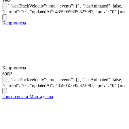
990
₽
{ "canTrackVelocity": true, "events": {}, "hasAnimated": false,
"current": "0", "updatedAt": 4359055695.823087, "prev": "0" }
шт
Капричиоза
Капричиоза
690
₽
{ "canTrackVelocity": true, "events": {}, "hasAnimated": false,
"current": "0", "updatedAt": 4359055695.823087, "prev": "0" }
шт
Горгонзола и Мортаделла