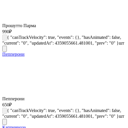
Прошутто Парма
990
₽
{ "canTrackVelocity": true, "events": {}, "hasAnimated": false,
"current": "0", "updatedAt": 4359055661.481001, "prev": "0" }
шт
Пепперони
Пепперони
650
₽
{ "canTrackVelocity": true, "events": {}, "hasAnimated": false,
"current": "0", "updatedAt": 4359055661.481001, "prev": "0" }
шт
Капричиоза