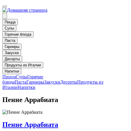
Пицца
Супы
Горячие блюда
Паста
Гарниры
Закуски
Десерты
Продукты из Италии
Напитки
Пицца
Супы
Горячие
блюда
Паста
Гарниры
Закуски
Десерты
Продукты из
Италии
Напитки
Пенне Аррабиата
Пенне Аррабиата