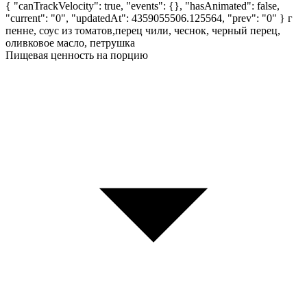
{ "canTrackVelocity": true, "events": {}, "hasAnimated": false,
"current": "0", "updatedAt": 4359055506.125564, "prev": "0" }
г
пенне, соус из томатов,перец чили, чеснок, черный перец,
оливковое масло, петрушка
Пищевая ценность на порцию