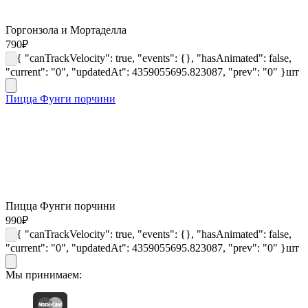
Горгонзола и Мортаделла
790
₽
{ "canTrackVelocity": true, "events": {}, "hasAnimated": false,
"current": "0", "updatedAt": 4359055695.823087, "prev": "0" }
шт
Пицца Фунги порчини
Пицца Фунги порчини
990
₽
{ "canTrackVelocity": true, "events": {}, "hasAnimated": false,
"current": "0", "updatedAt": 4359055695.823087, "prev": "0" }
шт
Мы принимаем: