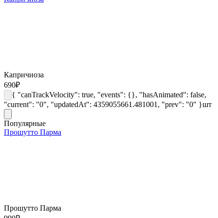
Капричиоза
690
₽
{ "canTrackVelocity": true, "events": {}, "hasAnimated": false,
"current": "0", "updatedAt": 4359055661.481001, "prev": "0" }
шт
Популярные
Прошутто Парма
Прошутто Парма