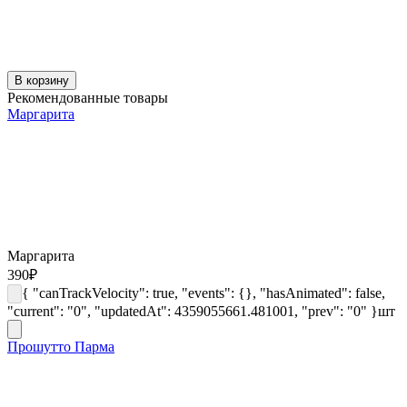
В корзину
Рекомендованные товары
Маргарита
Маргарита
390
₽
{ "canTrackVelocity": true, "events": {}, "hasAnimated": false,
"current": "0", "updatedAt": 4359055661.481001, "prev": "0" }
шт
Прошутто Парма