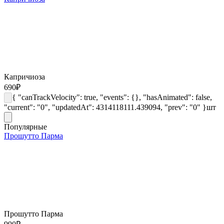
Капричиоза
690
₽
{ "canTrackVelocity": true, "events": {}, "hasAnimated": false,
"current": "0", "updatedAt": 4314118111.439094, "prev": "0" }
шт
Популярные
Прошутто Парма
Прошутто Парма