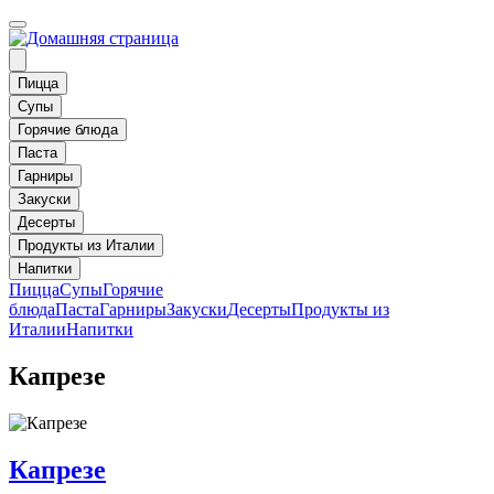
Пицца
Супы
Горячие блюда
Паста
Гарниры
Закуски
Десерты
Продукты из Италии
Напитки
Пицца
Супы
Горячие
блюда
Паста
Гарниры
Закуски
Десерты
Продукты из
Италии
Напитки
Капрезе
Капрезе