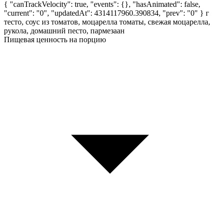
{ "canTrackVelocity": true, "events": {}, "hasAnimated": false,
"current": "0", "updatedAt": 4314117960.390834, "prev": "0" }
г
тесто, соус из томатов, моцарелла томаты, свежая моцарелла,
рукола, домашний песто, пармезаан
Пищевая ценность на порцию