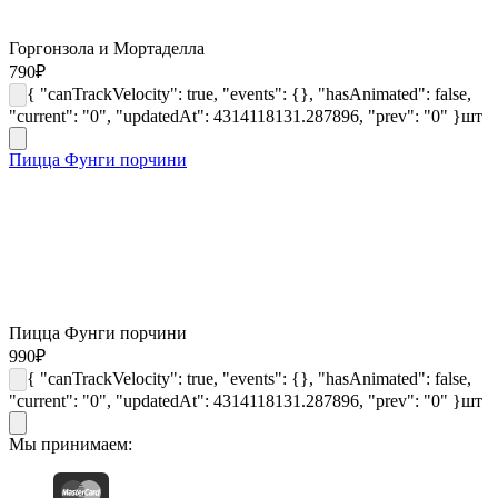
Горгонзола и Мортаделла
790
₽
{ "canTrackVelocity": true, "events": {}, "hasAnimated": false,
"current": "0", "updatedAt": 4314118131.287896, "prev": "0" }
шт
Пицца Фунги порчини
Пицца Фунги порчини
990
₽
{ "canTrackVelocity": true, "events": {}, "hasAnimated": false,
"current": "0", "updatedAt": 4314118131.287896, "prev": "0" }
шт
Мы принимаем: