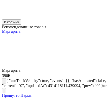
В корзину
Рекомендованные товары
Маргарита
Маргарита
390
₽
{ "canTrackVelocity": true, "events": {}, "hasAnimated": false,
"current": "0", "updatedAt": 4314118111.439094, "prev": "0" }
шт
Прошутто Парма