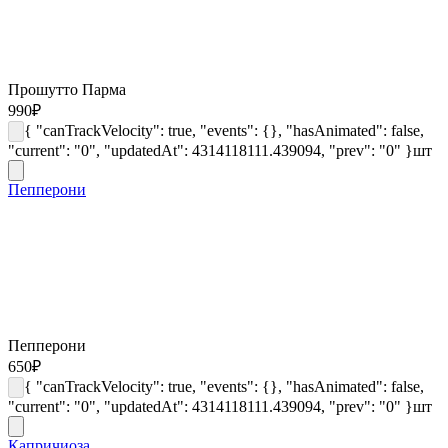
Прошутто Парма
990
₽
{ "canTrackVelocity": true, "events": {}, "hasAnimated": false,
"current": "0", "updatedAt": 4314118111.439094, "prev": "0" }
шт
Пепперони
Пепперони
650
₽
{ "canTrackVelocity": true, "events": {}, "hasAnimated": false,
"current": "0", "updatedAt": 4314118111.439094, "prev": "0" }
шт
Капричиоза