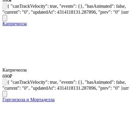
990
₽
{ "canTrackVelocity": true, "events": {}, "hasAnimated": false,
"current": "0", "updatedAt": 4314118131.287896, "prev": "0" }
шт
Капричиоза
Капричиоза
690
₽
{ "canTrackVelocity": true, "events": {}, "hasAnimated": false,
"current": "0", "updatedAt": 4314118131.287896, "prev": "0" }
шт
Горгонзола и Мортаделла