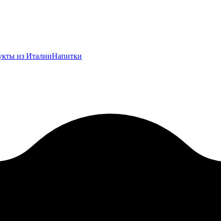
укты из Италии
Напитки