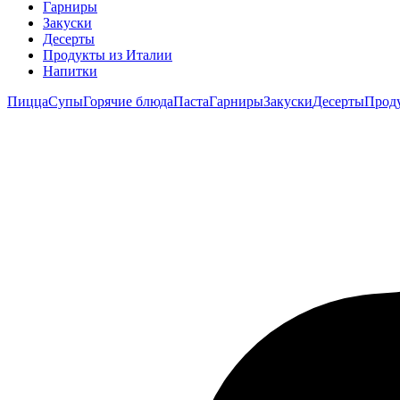
Гарниры
Закуски
Десерты
Продукты из Италии
Напитки
Пицца
Супы
Горячие блюда
Паста
Гарниры
Закуски
Десерты
Прод