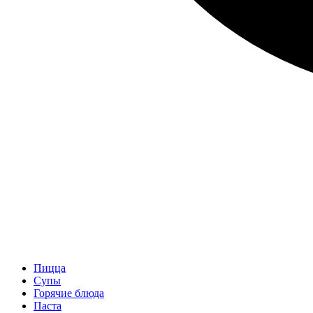
Пицца
Супы
Горячие блюда
Паста