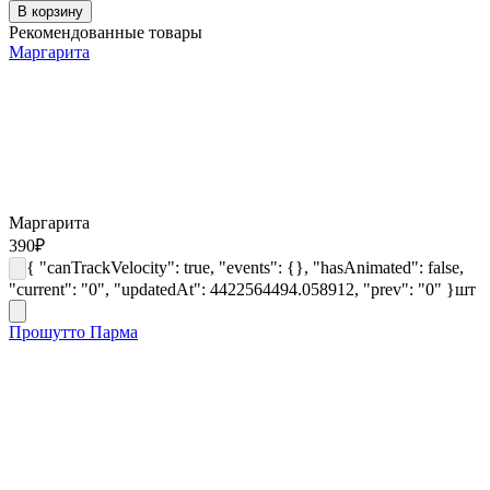
В корзину
Рекомендованные товары
Маргарита
Маргарита
390
₽
{ "canTrackVelocity": true, "events": {}, "hasAnimated": false,
"current": "0", "updatedAt": 4422564494.058912, "prev": "0" }
шт
Прошутто Парма