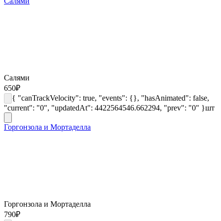
Салями
Салями
650
₽
{ "canTrackVelocity": true, "events": {}, "hasAnimated": false,
"current": "0", "updatedAt": 4422564546.662294, "prev": "0" }
шт
Горгонзола и Мортаделла
Горгонзола и Мортаделла
790
₽