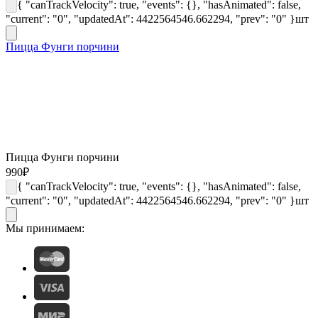
{ "canTrackVelocity": true, "events": {}, "hasAnimated": false,
"current": "0", "updatedAt": 4422564546.662294, "prev": "0" }
шт
Пицца Фунги порчини
Пицца Фунги порчини
990
₽
{ "canTrackVelocity": true, "events": {}, "hasAnimated": false,
"current": "0", "updatedAt": 4422564546.662294, "prev": "0" }
шт
Мы принимаем: