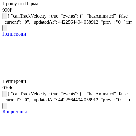
Прошутто Парма
990
₽
{ "canTrackVelocity": true, "events": {}, "hasAnimated": false,
"current": "0", "updatedAt": 4422564494.058912, "prev": "0" }
шт
Пепперони
Пепперони
650
₽
{ "canTrackVelocity": true, "events": {}, "hasAnimated": false,
"current": "0", "updatedAt": 4422564494.058912, "prev": "0" }
шт
Капричиоза