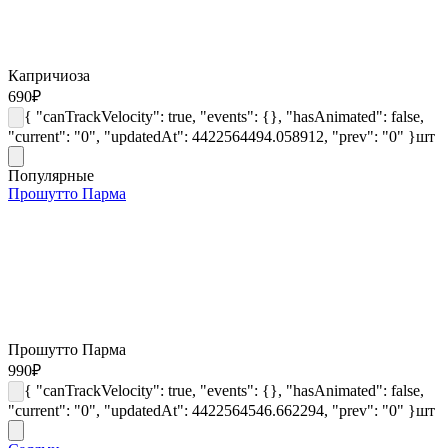
Капричиоза
690
₽
{ "canTrackVelocity": true, "events": {}, "hasAnimated": false,
"current": "0", "updatedAt": 4422564494.058912, "prev": "0" }
шт
Популярные
Прошутто Парма
Прошутто Парма
990
₽
{ "canTrackVelocity": true, "events": {}, "hasAnimated": false,
"current": "0", "updatedAt": 4422564546.662294, "prev": "0" }
шт