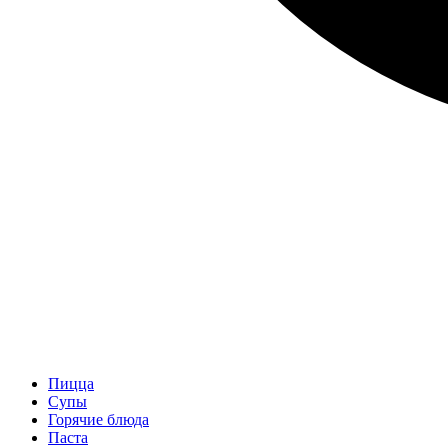
Пицца
Супы
Горячие блюда
Паста