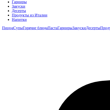
Гарниры
Закуски
Десерты
Продукты из Италии
Напитки
Пицца
Супы
Горячие блюда
Паста
Гарниры
Закуски
Десерты
Прод