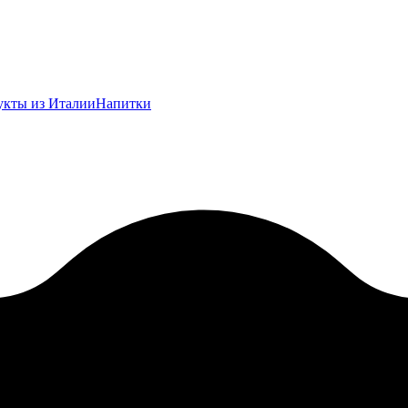
укты из Италии
Напитки