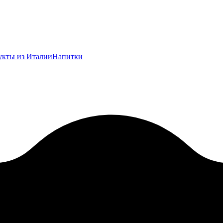
укты из Италии
Напитки