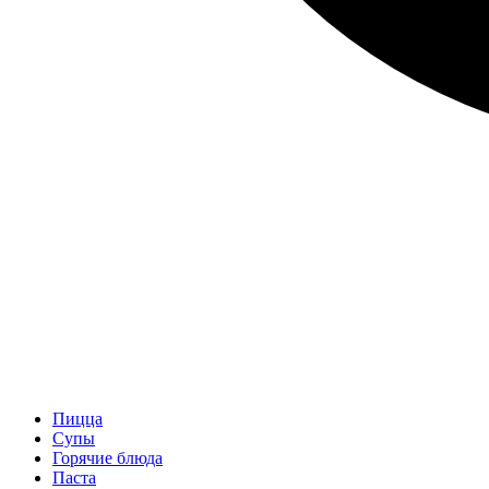
Пицца
Супы
Горячие блюда
Паста