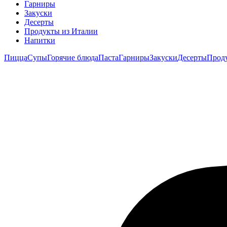
Гарниры
Закуски
Десерты
Продукты из Италии
Напитки
Пицца
Супы
Горячие блюда
Паста
Гарниры
Закуски
Десерты
Прод